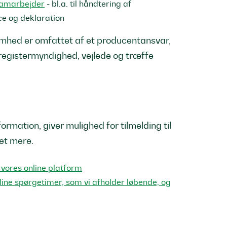
samarbejder
- bl.a. til håndtering af
ce og deklaration
ksomhed er omfattet af et producentansvar,
egistermyndighed, vejlede og træffe
rmation, giver mulighed for tilmelding til
et mere.
 vores online platform
line spørgetimer, som vi afholder løbende, og