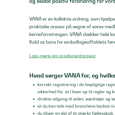
og skabe positiv forandring for vor
VANA er en kollektiv ordning, som hjælpe
praktiske ansvar på vegne af vores medl
kerneforretningen. VANA dækker hele lan
Kald os bare for emballageaffaldets før
Læs mere om producentansvar
Hvad sørger VANA for, og hvilk
korrekt registrering i de lovpligtige reg
sikkerhed for, at I lever op til regler og 
direkte adgang til viden, værktøjer og v
at du kan tale med branchens bedste 
du bliver en del af et stærkt fællesska