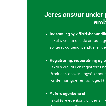
Jeres ansvar under
emb
Indsamling og affaldsbehandli
I skal sikre, at alle de emballag
sorteret og genanvendt eller g
Registrering, indberetning og b
I skal sikre, at I er registrere
Producentansvar - også kendt s
for de mængder emballage, I ti
At føre egenkontrol
I skal føre egenkontrol, der si