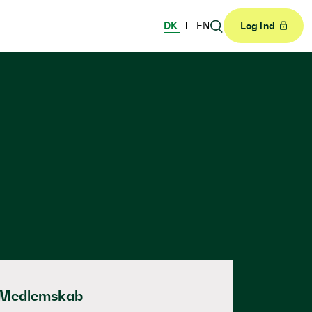
DK
EN
Log ind
Medlemskab