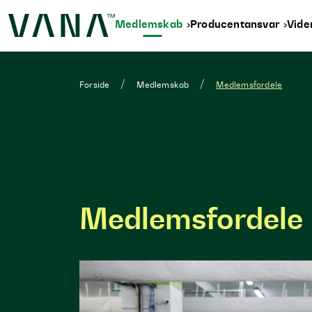
Medlemskab
Producentansvar
Vid
Forside
Medlemskab
Medlemsfordele
Medlemsfordele