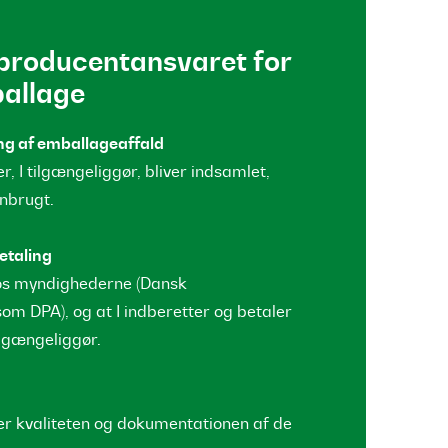
 producentansvaret for
allage
ng af emballageaffald
er, I tilgængeliggør, bliver indsamlet,
enbrugt.
etaling
t hos myndighederne (Dansk
om DPA), og at I indberetter og betaler
lgængeliggør.
krer kvaliteten og dokumentationen af de