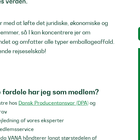
es verden.
r med at løfte det juridiske, økonomiske og
emmer, så I kan koncentrere jer om
det og omfatter alle typer emballageaffald.
ende rejseselskab!
e fordele har jeg som medlem?
istre hos
Dansk Producentansvar (DPA)
og
krav
ejledning af vores eksperter
medlemsservice
b, da VANA håndterer langt størstedelen af