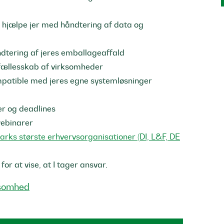
n hjælpe jer med håndtering af data og
ndtering af jeres emballageaffald
fællesskab af virksomheder
ompatible med jeres egne systemløsninger
er og deadlines
webinarer
rks største erhvervsorganisationer (DI, L&F, DE
or at vise, at I tager ansvar.
rksomhed