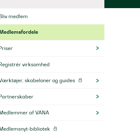
Bliv medlem
Medlemsfordele
Priser
Registrér virksomhed
Værktøjer, skabeloner og guides
Partnerskaber
Medlemmer af VANA
Medlemsnyt-bibliotek