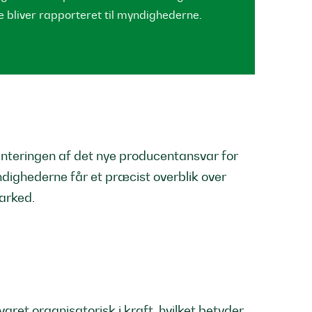
e bliver rapporteret til myndighederne.
enteringen af det nye producentansvar for
dighederne får et præcist overblik over
arked.
et organisatorisk i kraft, hvilket betyder,