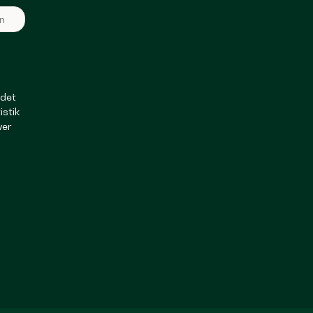
ndet
istik
ver