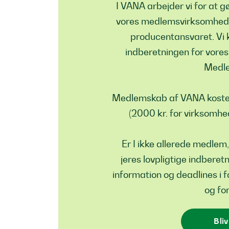
I VANA arbejder vi for at g
vores medlemsvirksomheder a
producentansvaret. Vi k
indberetningen for vo
Medle
Medlemskab af VANA koster
(2000 kr. for virksomh
Er I ikke allerede medlem, 
jeres lovpligtige indberet
information og deadlines i
og for
Bli