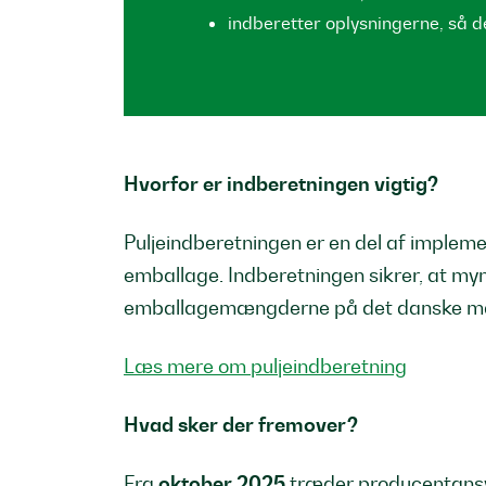
indberetter oplysningerne, så d
Hvorfor er indberetningen vigtig?
Puljeindberetningen er en del af implem
emballage. Indberetningen sikrer, at myn
emballagemængderne på det danske m
Læs mere om puljeindberetning
Hvad sker der fremover?
Fra
oktober 2025
træder producentansvar