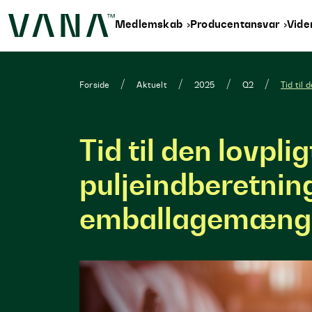
Medlemskab
Producentansvar
Vid
Forside
Aktuelt
2025
Q2
Tid til
Tid til den lovpli
puljeindberetnin
emballagemængd