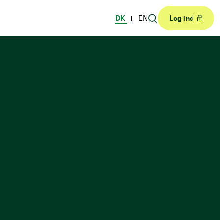
DK
EN
Log ind