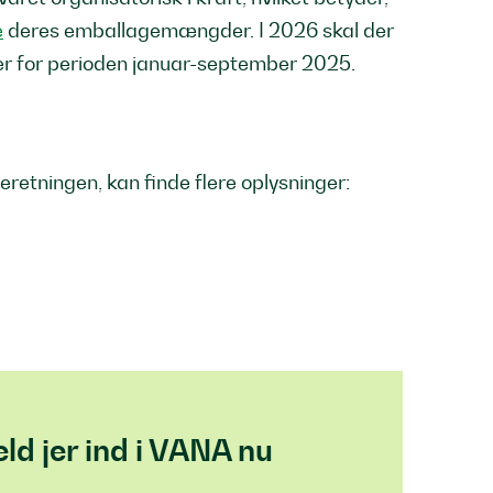
e
deres emballagemængder. I 2026 skal der
 for perioden januar-september 2025.
eretningen, kan finde flere oplysninger:
ld jer ind i VANA nu