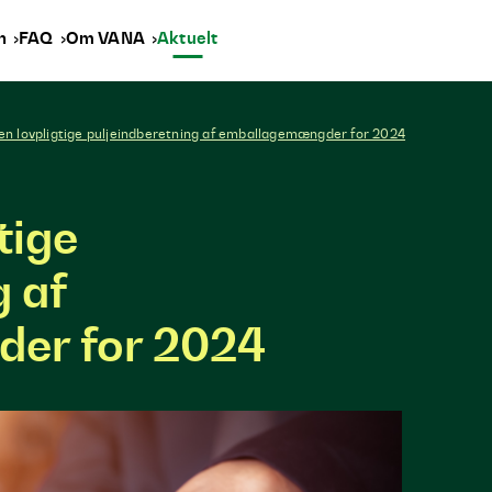
en
FAQ
Om VANA
Aktuelt
 den lovpligtige puljeindberetning af emballagemængder for 2024
gtige
g af
er for 2024