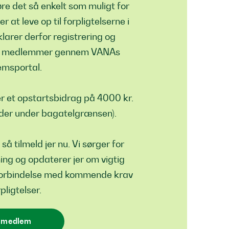
øre det så enkelt som muligt for
t leve op til forpligtelserne i
larer derfor registrering og
res medlemmer gennem VANAs
msportal.
 et opstartsbidrag på 4000 kr.
eder under bagatelgrænsen).
så tilmeld jer nu. Vi sørger for
ning og opdaterer jer om vigtig
 forbindelse med kommende krav
pligtelser.
v medlem