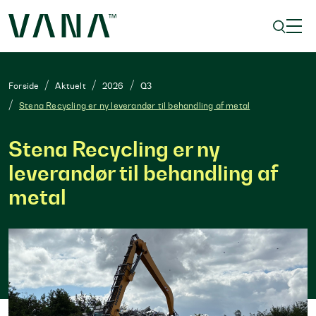
Forside
Aktuelt
2026
Q3
Stena Recycling er ny leverandør til behandling af metal
Stena Recycling er ny
leverandør til behandling af
metal